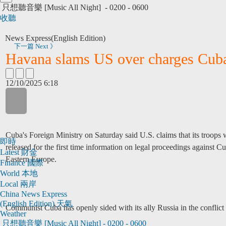
只想聽音樂 [Music All Night]
- 0200 - 0600
收聽
News Express
(English Edition)
下一篇 Next 》
Havana slams US over charges Cuban
12/10/2025 6:18
Cuba's Foreign Ministry on Saturday said U.S. claims that its troops
即時
released for the first time information on legal proceedings against C
Latest
財金
Eastern Europe.
Finance
國際
World
本地
Local
兩岸
China
News Express
(English Edition)
天氣
Communist Cuba has openly sided with its ally Russia in the conflict i
Weather
只想聽音樂 [Music All Night]
-
0200 - 0600