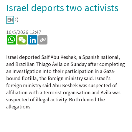
Israel deports two activists
10/5/2026 12:47
WhatsApp
WeChat
LinkedIn
Israel deported Saif Abu Keshek, a Spanish national,
and Brazilian Thiago Ávila on Sunday after completing
an investigation into their participation in a Gaza-
bound flotilla, the foreign ministry said. Israel's
foreign ministry said Abu Keshek was suspected of
affiliation with a terrorist organisation and Avila was
suspected of illegal activity. Both denied the
allegations.