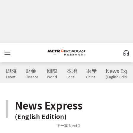
即時
財金
國際
本地
兩岸
News Expr
Latest
Finance
World
Local
China
(English Edition)
News Express
(English Edition)
下一篇 Next 》