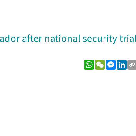
r after national security tria
WhatsApp
WeChat
Messeng
Lin