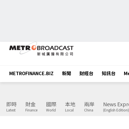
METROFINANCE.BIZ
新聞
財經台
知訊台
Me
即時
財金
國際
本地
兩岸
News Expr
Latest
Finance
World
Local
China
(English Edition)