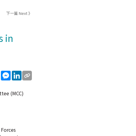
下一篇 Next 》
 in
sApp
WeChat
Messenger
LinkedIn
ttee (MCC)
 Forces