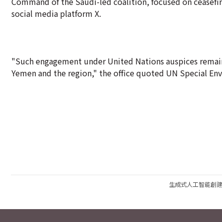
Command of the Saudi-led coalition, focused on ceasefir
social media platform X.
"Such engagement under United Nations auspices remains 
Yemen and the region," the office quoted UN Special En
生成式人工智能創