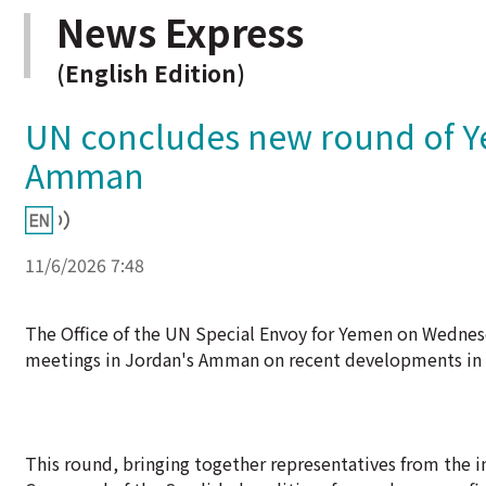
News Express
(English Edition)
UN concludes new round of Ye
Amman
11/6/2026 7:48
The Office of the UN Special Envoy for Yemen on Wedne
meetings in Jordan's Amman on recent developments in 
This round, bringing together representatives from the 