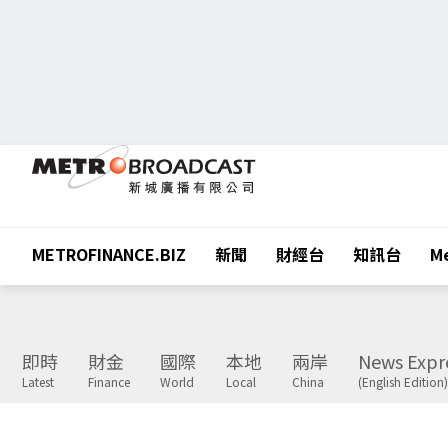
METROFINANCE.BIZ
新聞
財經台
知訊台
Me
即時
財金
國際
本地
兩岸
News Expr
Latest
Finance
World
Local
China
(English Edition)