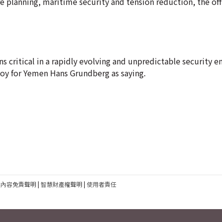
e planning, maritime security and tension reduction, the of
critical in a rapidly evolving and unpredictable security e
voy for Yemen Hans Grundberg as saying.
建內容免責聲明
|
智慧財產權聲明
|
使用者責任