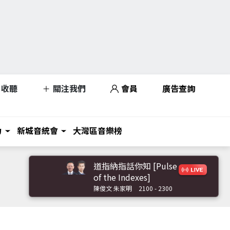
收聽
關注我們
會員
廣告查詢
力
新城音統會
大灣區音樂榜
道指納指話你知 [Pulse
of the Indexes]
陳俊文 朱家明
2100 - 2300