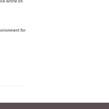
fice wrote on
nvironment for