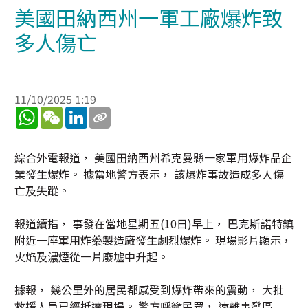
美國田納西州一軍工廠爆炸致
多人傷亡
11/10/2025 1:19
WhatsApp
WeChat
LinkedIn
綜合外電報道， 美國田納西州希克曼縣一家軍用爆炸品企
業發生爆炸。 據當地警方表示， 該爆炸事故造成多人傷
亡及失蹤。
報道續指， 事發在當地星期五(10日)早上， 巴克斯諾特鎮
附近一座軍用炸藥製造廠發生劇烈爆炸。 現場影片顯示，
火焰及濃煙從一片廢墟中升起。
據報， 幾公里外的居民都感受到爆炸帶來的震動， 大批
救援人員已經抵達現場。 警方呼籲民眾， 遠離事發區