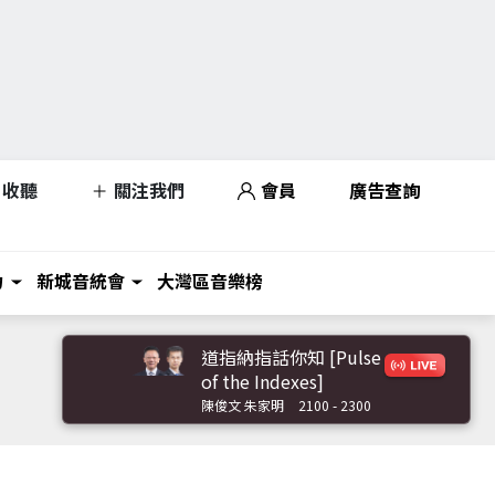
收聽
關注我們
會員
廣告查詢
力
新城音統會
大灣區音樂榜
道指納指話你知 [Pulse
of the Indexes]
陳俊文 朱家明
2100 - 2300