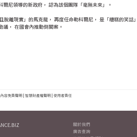
科爾尼領導的新政府， 認為該個團隊「毫無未來」。
 「孤立並且脫離現實」的馬克龍， 再度任命勒科爾尼， 是「糟糕的笑話
動議， 在國會內推動倒閣案。
建內容免責聲明
|
智慧財產權聲明
|
使用者責任
NCE.BIZ
關於我們
廣告查詢