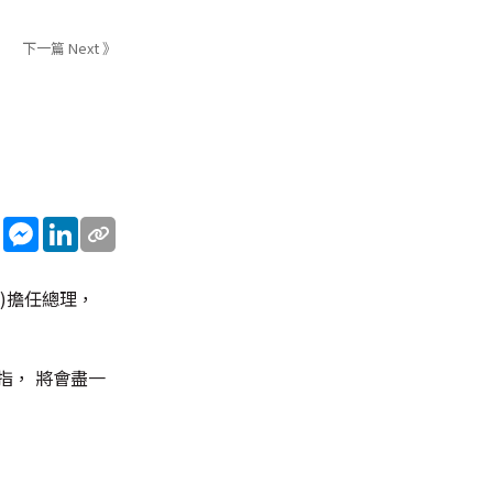
下一篇 Next 》
sApp
WeChat
Messenger
LinkedIn
nu)擔任總理，
指， 將會盡一