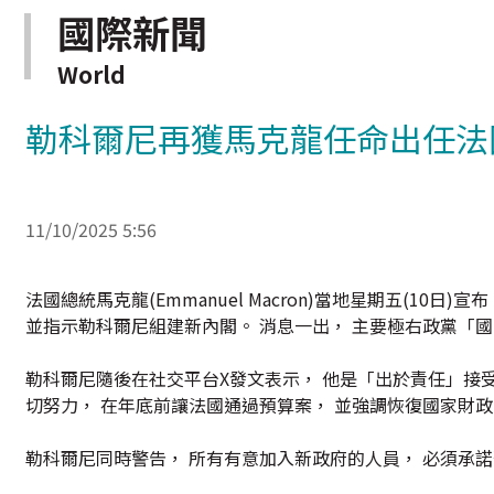
國際新聞
World
勒科爾尼再獲馬克龍任命出任法
11/10/2025 5:56
法國總統馬克龍(Emmanuel Macron)當地星期五(10日)宣
並指示勒科爾尼組建新內閣。 消息一出， 主要極右政黨「
勒科爾尼隨後在社交平台X發文表示， 他是「出於責任」接受
切努力， 在年底前讓法國通過預算案， 並強調恢復國家財
勒科爾尼同時警告， 所有有意加入新政府的人員， 必須承諾