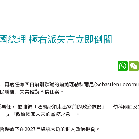
國總理 極右派矢言立即倒閣
What
布， 再度任命四日前剛辭職的前總理勒科爾尼(Sebastien Lecor
國民聯盟」矢言推動不信任案。
再任， 並強調「法國必須走出當前的政治危機」。 勒科爾尼又
政， 是「攸關國家未來的當務之急」。
暫時放下在2027年總統大選的個人政治抱負。