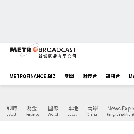
METROFINANCE.BIZ
新聞
財經台
知訊台
Me
即時
財金
國際
本地
兩岸
News Expr
Latest
Finance
World
Local
China
(English Edition)