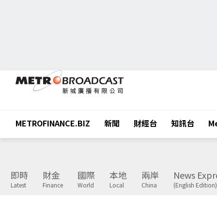
METROFINANCE.BIZ
新聞
財經台
知訊台
Me
即時
財金
國際
本地
兩岸
News Expr
Latest
Finance
World
Local
China
(English Edition)