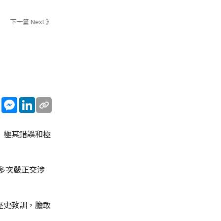
下一篇 Next 》
sApp
WeChat
Messenger
LinkedIn
，極其錯誤和極
多次嚴正交涉
歷史教訓，膽敢