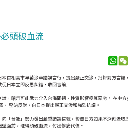
勢必頭破血流
What
日本首相高市早苗涉華錯誤言行，提出嚴正交涉，批評對方言論
促日本立即反思糾錯，收回言論,
言論，暗示可能武力介入台海問題，性質影響極其惡劣。 在中方
滿、 堅決反對，向日本提出嚴正交涉和強烈抗議。
，向「台獨」勢力發出嚴重錯誤信號，警告日方如果不深刻汲取
鐵壁面前，碰得頭破血流，付出慘痛代價。