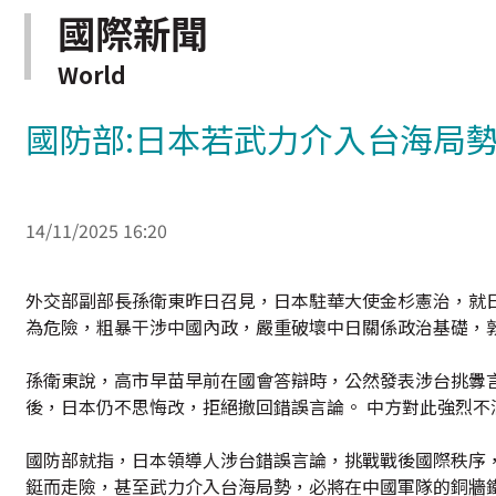
國際新聞
World
國防部:日本若武力介入台海局
14/11/2025 16:20
外交部副部長孫衛東昨日召見，日本駐華大使金杉憲治，就
為危險，粗暴干涉中國內政，嚴重破壞中日關係政治基礎，敦
孫衛東說，高市早苗早前在國會答辯時，公然發表涉台挑釁
後，日本仍不思悔改，拒絕撤回錯誤言論。 中方對此強烈不
國防部就指，日本領導人涉台錯誤言論，挑戰戰後國際秩序
鋌而走險，甚至武力介入台海局勢，必將在中國軍隊的銅牆