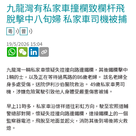
九龍灣有私家車撞欄致欄杆飛
脫擊中八旬婦 私家車司機被捕
19/5/2026 15:04
WhatsApp
WeChat
LinkedIn
九龍灣一輛私家車懷疑失控撞向路邊鐵欄，其後鐵欄擊中
1輛的士，以及正在等待過馬路的86歲老婦。 該名老婦全
身多處受傷，送院伊利沙伯醫院救治。 49歲私家車男司
機，涉嫌危險駕駛引致他人身體受嚴重傷害被捕。
早上11時多，私家車沿啓祥道往彩虹方向，駛至宏照道輔
警總部對開，懷疑失控撞向路邊鐵欄，連接鐵欄上的一個
監察器電池，飛脫至地面並起火，消防其後到場後將火救
熄。