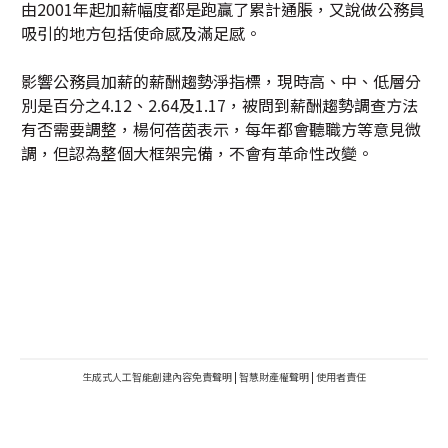
由2001年起加薪幅度都是跑贏了累計通脹，又說做公務員
吸引的地方包括使命感及滿足感。
影響公務員加薪的薪酬趨勢淨指標，現時高、中、低層分
別是百分之4.12、2.64及1.17，被問到薪酬趨勢調查方法
有否需要調整，楊何蓓茵表示，每年都會聽職方等意見微
調，但認為整個大框架完備，不會有革命性改變。
生成式人工智能創建內容免責聲明
|
智慧財產權聲明
|
使用者責任