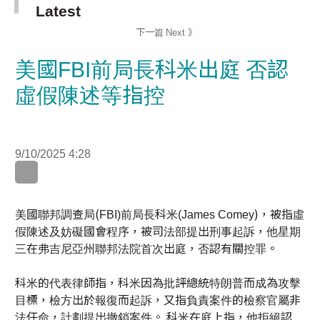
美國FBI前局長科米出庭 否認
虛假陳述等指控
9/10/2025 4:28
WhatsApp
WeChat
LinkedIn
美國聯邦調查局(FBI)前局長科米(James Comey)，被指
虛假陳述及妨礙國會程序，被司法部提出刑事起訴，他星
期三在弗吉尼亞州聯邦法院首次出庭，否認有關控罪。
科米的代表律師指，科米因為批評總統特朗普而成為攻擊
目標，檢方出於報復而起訴，又指負責案件的檢察官屬非
法任命，計劃提出撤銷案件。 科米在庭上指，他拒絕認
罪，了解自己的法律權利。 法官宣布，案件將於明年1月5
日正式開審。