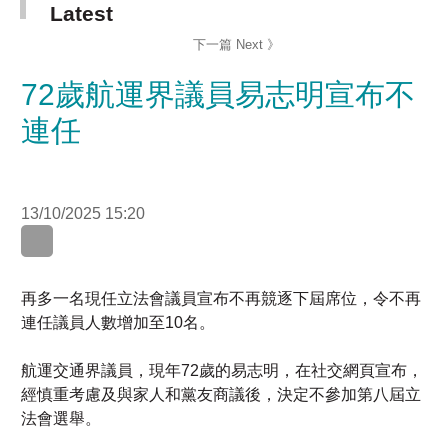
72歲航運界議員易志明宣布不
連任
13/10/2025 15:20
WhatsApp
WeChat
LinkedIn
再多一名現任立法會議員宣布不再競逐下屆席位，令不再
連任議員人數增加至10名。
航運交通界議員，現年72歲的易志明，在社交網頁宣布，
經慎重考慮及與家人和黨友商議後，決定不參加第八屆立
法會選舉。
易志明指過去的十三年，香港經歷了由亂到治的艱難時
期，在愛國者治港的大方向及通過完善選舉制度後，香港
正步入由治及興的階段，更高興見到新一屆政府「 以結果