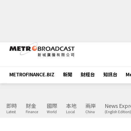
METROFINANCE.BIZ
新聞
財經台
知訊台
Me
即時
財金
國際
本地
兩岸
News Expr
Latest
Finance
World
Local
China
(English Edition)