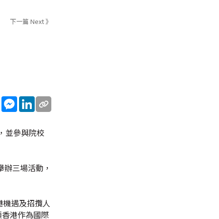
下一篇 Next 》
sApp
WeChat
Messenger
LinkedIn
，並參與院校
舉辦三場活動，
港機遇及招攬人
顯香港作為國際