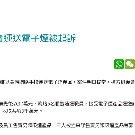
貪運送電子煙被起訴
What
涉嫌以貪污賄賂手段運送電子煙產品，案件明日提堂，控方稍後
嫌先後以37萬元，賄賂5名順豐速運職員，接受電子煙產品運送
，收取共約3千萬元。
子及員工售賣另類吸煙產品，三人被控串謀售賣另類吸煙產品等罪