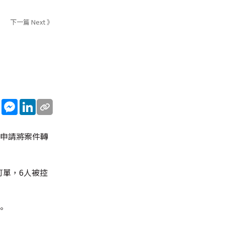
下一篇 Next 》
sApp
WeChat
Messenger
LinkedIn
會申請將案件轉
訂單，6人被控
。