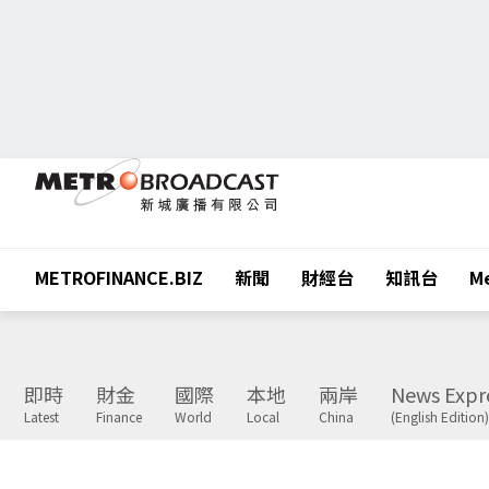
METROFINANCE.BIZ
新聞
財經台
知訊台
Me
即時
財金
國際
本地
兩岸
News Expr
Latest
Finance
World
Local
China
(English Edition)