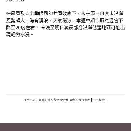
在鳳凰及東北季候風的共同效應下，未來兩三日廣東沿岸
風勢頗大，海有湧浪，天氣稍涼，本週中期市區氣溫會下
降至20度左右。 今晚至明日凌晨部分沿岸低窪地區可能出
現輕微水浸。
生成式人工智能創建內容免責聲明
|
智慧財產權聲明
|
使用者責任