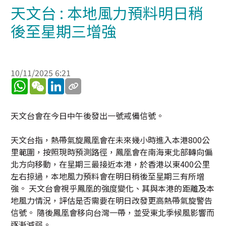
天文台 : 本地風力預料明日稍
後至星期三增強
10/11/2025 6:21
WhatsApp
WeChat
LinkedIn
天文台會在今日中午後發出一號戒備信號。
天文台指，熱帶氣旋鳳凰會在未來幾小時進入本港800公
里範圍，按照現時預測路徑，鳳凰會在南海東北部轉向偏
北方向移動，在星期三最接近本港，於香港以東400公里
左右掠過，本地風力預料會在明日稍後至星期三有所增
強。 天文台會視乎鳳凰的強度變化、其與本港的距離及本
地風力情況，評估是否需要在明日改發更高熱帶氣旋警告
信號。 隨後鳳凰會移向台灣一帶，並受東北季候風影響而
逐漸減弱。