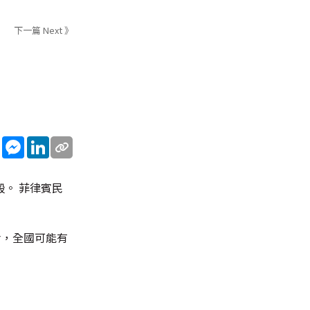
下一篇 Next 》
sApp
WeChat
Messenger
LinkedIn
。 菲律賓民
命，全國可能有