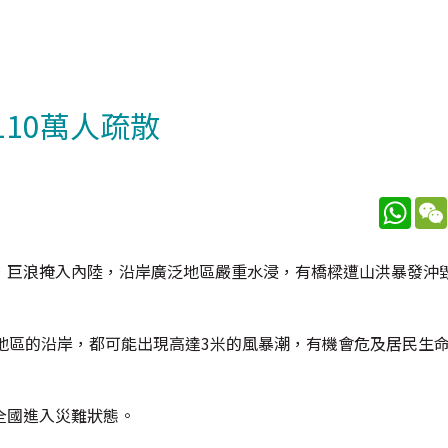
110萬人疏散
What
，巨浪掩入內陸，沿岸廣泛地區嚴重水浸，有橋樑遭山洪暴發沖毀
地區的沿岸，都可能出現高達3米的風暴潮，有機會危及居民生
全國進入災難狀態。