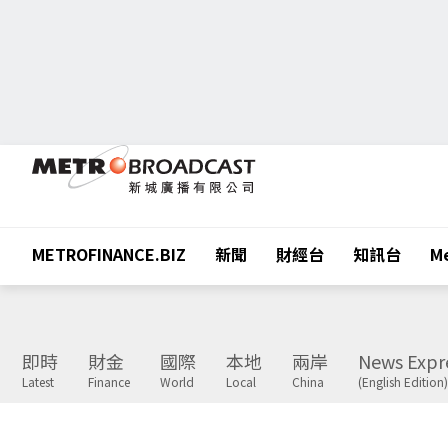
METROFINANCE.BIZ
新聞
財經台
知訊台
Me
即時
財金
國際
本地
兩岸
News Expr
Latest
Finance
World
Local
China
(English Edition)