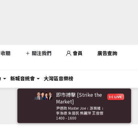
收聽
關注我們
會員
廣告查詢
力
新城音統會
大灣區音樂榜
即市搏擊 [Strike the
Market]
尹德政 Master Joe﹝游莨維﹞
李浩德 朱晉民 熊麗萍 王俊傑
1400 - 1600