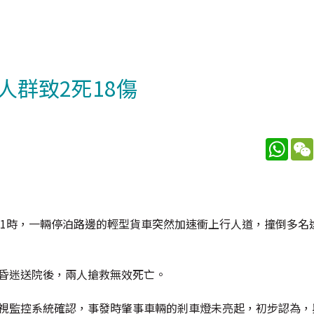
群致2死18傷
What
11時，一輛停泊路邊的輕型貨車突然加速衝上行人道，撞倒多名
子昏迷送院後，兩人搶救無效死亡。
電視監控系統確認，事發時肇事車輛的剎車燈未亮起，初步認為，