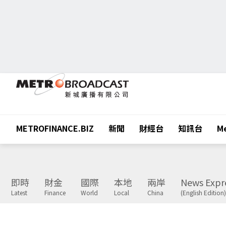
METROFINANCE.BIZ
新聞
財經台
知訊台
Me
即時
財金
國際
本地
兩岸
News Expr
Latest
Finance
World
Local
China
(English Edition)