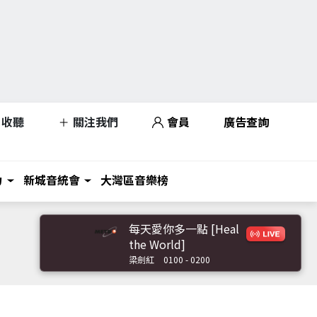
收聽
關注我們
會員
廣告查詢
力
新城音統會
大灣區音樂榜
每天愛你多一點 [Heal
the World]
梁劍紅
0100 - 0200