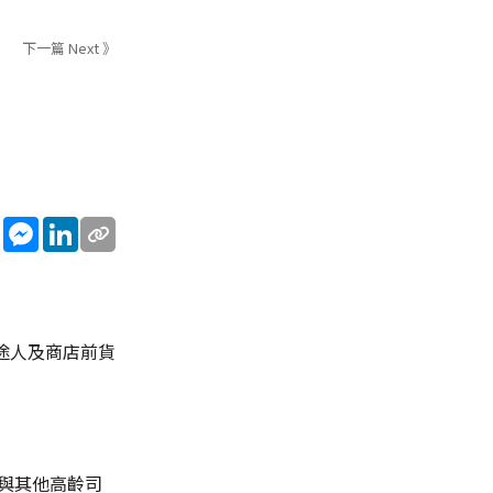
下一篇 Next 》
sApp
WeChat
Messenger
LinkedIn
途人及商店前貨
與其他高齡司