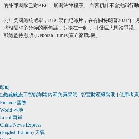
的外部團隊已對BBC，展開法律程序。 白宮預計不會撤銷行
去年美國總統選舉，BBC製作紀錄片，在有關特朗普2021年1
將相隔50多分鐘的兩句話，剪接在一起， 引發巨大輿論爭議。 BBC總
部總監特恩斯 (Deborah Turnes)宣布辭職.機」.
即時
生成式人工智能創建內容免責聲明
|
智慧財產權聲明
|
使用者責
Latest
財金
Finance
國際
METROFINANCE.BIZ
關於
World
本地
財經
我們
Local
兩岸
台
廣告
China
News Express
知訊
查詢
(English Edition)
天氣
台
使用