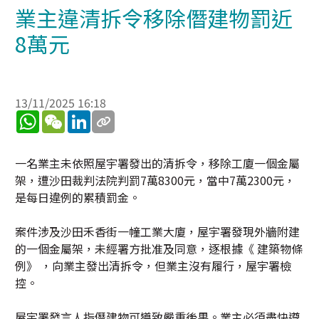
業主違清拆令移除僭建物罰近
8萬元
13/11/2025 16:18
WhatsApp
WeChat
LinkedIn
一名業主未依照屋宇署發出的清拆令，移除工廈一個金屬
架，遭沙田裁判法院判罰7萬8300元，當中7萬2300元，
是每日違例的累積罰金。
案件涉及沙田禾香街一幢工業大廈，屋宇署發現外牆附建
的一個金屬架，未經署方批准及同意，逐根據《 建築物條
例》 ，向業主發出清拆令，但業主沒有履行，屋宇署檢
控。
屋宇署發言人指僭建物可導致嚴重後果。業主必須盡快遵