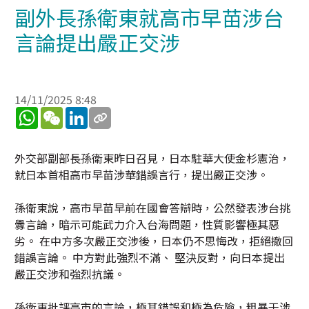
副外長孫衛東就高市早苗涉台
言論提出嚴正交涉
14/11/2025 8:48
WhatsApp
WeChat
LinkedIn
外交部副部長孫衛東昨日召見，日本駐華大使金杉憲治，
就日本首相高市早苗涉華錯誤言行，提出嚴正交涉。
孫衛東說，高市早苗早前在國會答辯時，公然發表涉台挑
釁言論，暗示可能武力介入台海問題，性質影響極其惡
劣。 在中方多次嚴正交涉後，日本仍不思悔改，拒絕撤回
錯誤言論。 中方對此強烈不滿、 堅決反對，向日本提出
嚴正交涉和強烈抗議。
孫衛東批評高市的言論，極其錯誤和極為危險，粗暴干涉