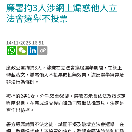
廉署拘3人涉網上煽惑他人立
法會選舉不投票
14/11/2025 16:51
WhatsApp
WeChat
LinkedIn
廉政公署拘捕3人，涉嫌在立法會換屆選舉期間，在網上
轉載貼文，煽惑他人不投票或投無效票，違反選舉舞弊及
非法行為條例。
被捕的2男1女，介乎55至66歲，廉署表示會依法及按既定
程序跟進，在完成調查後向律政司索取法律意見，決定是
否作出檢控。
署方嚴厲譴責不法之徒，試圖干擾及破壞立法會選舉，在
網上散播煽惑他人不投票的信息，強調會堅決防範和打擊