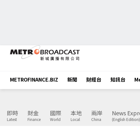
METROFINANCE.BIZ
新聞
財經台
知訊台
Me
即時
財金
國際
本地
兩岸
News Expr
Latest
Finance
World
Local
China
(English Edition)