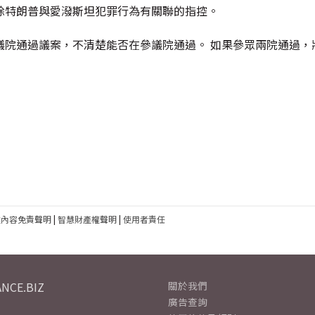
除特朗普與愛潑斯坦犯罪行為有關聯的指控。
議院通過議案，不清楚能否在參議院通過。 如果參眾兩院通過，
建內容免責聲明
|
智慧財產權聲明
|
使用者責任
NCE.BIZ
關於我們
廣告查詢