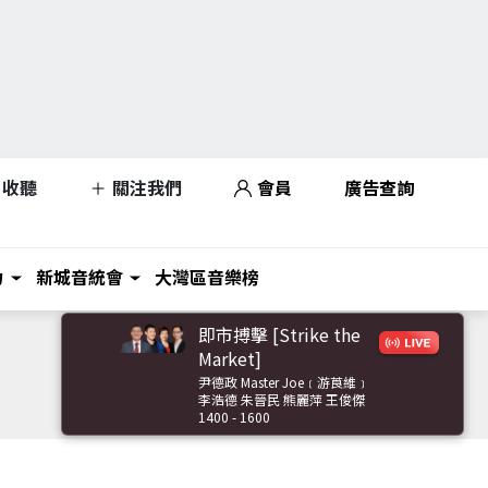
收聽
關注我們
會員
廣告查詢
力
新城音統會
大灣區音樂榜
即市搏擊 [Strike the
Market]
尹德政 Master Joe﹝游莨維﹞
李浩德 朱晉民 熊麗萍 王俊傑
1400 - 1600