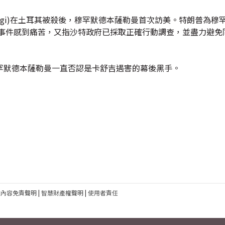
shoggi)在土耳其被殺後，穆罕默德本薩勒曼首次訪美。特朗普為
為事件感到痛苦，又指沙特政府已採取正確行動調查，並盡力避免
罕默德本薩勒曼一直否認是卡舒吉遇害的幕後黑手。
建內容免責聲明
|
智慧財產權聲明
|
使用者責任