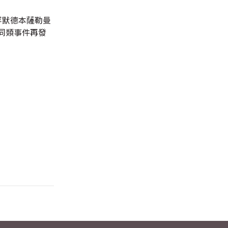
穆罕默德本薩勒曼
同類事件再發