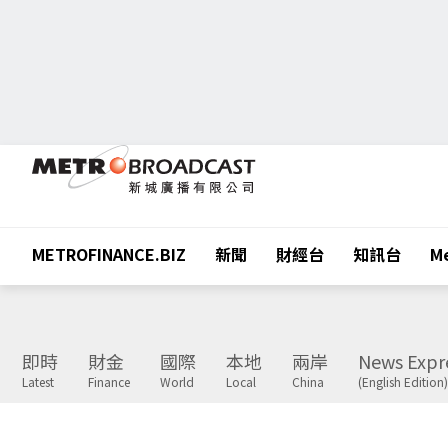
METROFINANCE.BIZ
新聞
財經台
知訊台
Me
即時
財金
國際
本地
兩岸
News Expr
Latest
Finance
World
Local
China
(English Edition)