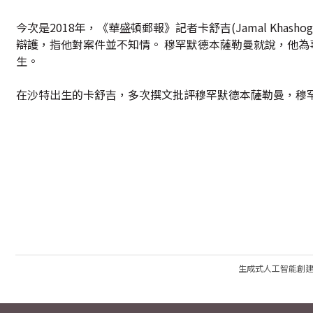
今次是2018年，《華盛頓郵報》記者卡舒吉(Jamal Kha
辯護，指他對案件並不知情。 穆罕默德本薩勒曼就說，他
生。
在沙特出生的卡舒吉，多次撰文批評穆罕默德本薩勒曼，穆
生成式人工智能創