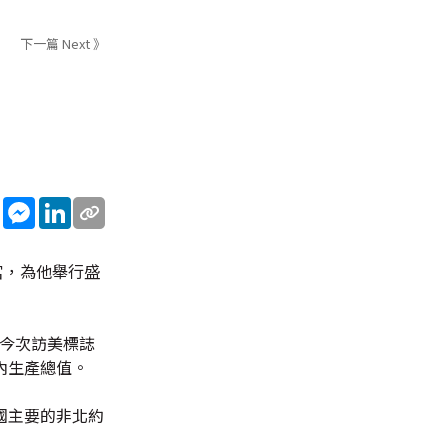
下一篇 Next 》
sApp
WeChat
Messenger
LinkedIn
白宮，為他舉行盛
，今次訪美標誌
內生產總值。
國主要的非北約