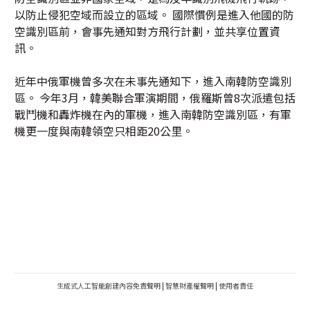
以防止侵犯空域而設立的區域。 國際慣例是進入他國的防
空識別區前，會事先通知對方飛行計劃，並共享位置資
訊。
近年中俄軍機曾多次在未事先通知下，進入南韓防空識別
區。 今年3月，韓美聯合軍演期間，俄羅斯曾8次派遣包括
戰鬥機和轟炸機在內的軍機，進入南韓防空識別區，有軍
機更一度與南韓領空只相距20公里。
生成式人工智能創建內容免責聲明
|
智慧財產權聲明
|
使用者責任