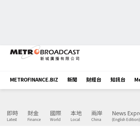
METROFINANCE.BIZ
新聞
財經台
知訊台
Me
即時
財金
國際
本地
兩岸
News Expr
Latest
Finance
World
Local
China
(English Edition)