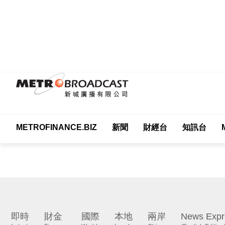
METROFINANCE.BIZ
新聞
財經台
知訊台
Me
即時
財金
國際
本地
兩岸
News Expr
Latest
Finance
World
Local
China
(English Edition)