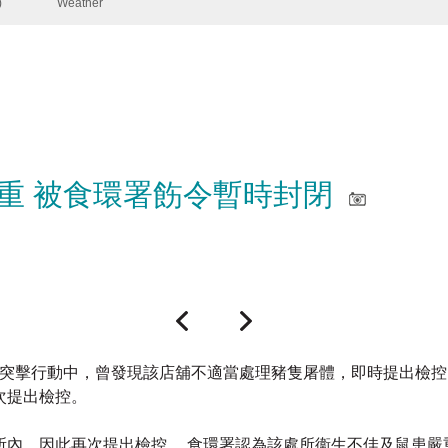
重 被食環署飭令暫時封閉