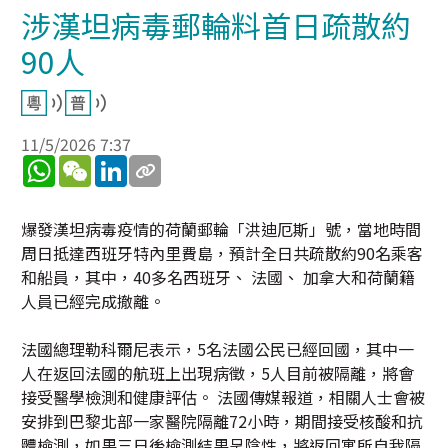
涉漢坦病毒郵輪料首日疏散約
90人
11/5/2026 7:37
WhatsApp
WeChat
LinkedIn
爆發漢坦病毒疫情的荷蘭郵輪「洪迪厄斯」號，當地時間
周日抵達西班牙特內里費島，預計全日共疏散約90名乘客
和船員，其中，40多名西班牙、 法國、 加拿大和荷蘭籍
人員已經完成撤離。
法國總理勒科爾尼表示，5名法國公民已經回國，其中一
人在返回法國的航班上出現病徵，5人目前被隔離，將會
接受醫學檢測和健康評估。 法國傳媒報道，相關人士會被
安排到巴黎北部一家醫院隔離72小時，期間接受核酸和抗
體檢測，如果三日後檢測結果呈陰性，將返回寓所自我隔