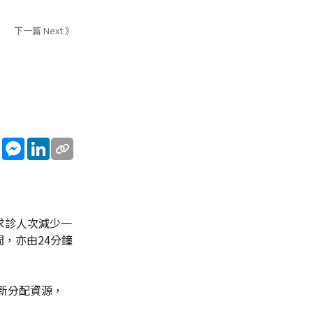
下一篇 Next 》
sApp
WeChat
Messenger
LinkedIn
求診人次減少一
，亦由24分鐘
新分配資源，