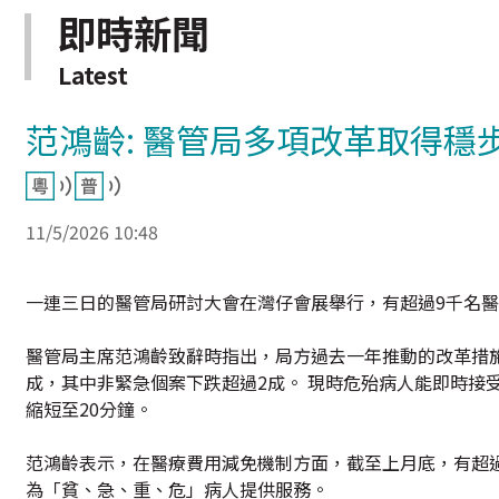
即時新聞
Latest
范鴻齡: 醫管局多項改革取得穩
11/5/2026 10:48
一連三日的醫管局研討大會在灣仔會展舉行，有超過9千名
醫管局主席范鴻齡致辭時指出，局方過去一年推動的改革措
成，其中非緊急個案下跌超過2成。 現時危殆病人能即時接
縮短至20分鐘。
范鴻齡表示，在醫療費用減免機制方面，截至上月底，有超過
為「貧、急、重、危」病人提供服務。