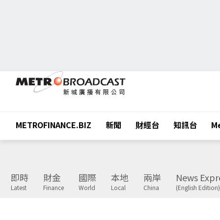
METROFINANCE.BIZ
新聞
財經台
知訊台
Me
即時
財金
國際
本地
兩岸
News Expr
Latest
Finance
World
Local
China
(English Edition)