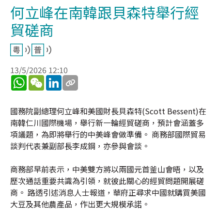
何立峰在南韓跟貝森特舉行經
貿磋商
13/5/2026 12:10
WhatsApp
WeChat
LinkedIn
國務院副總理何立峰和美國財長貝森特(Scott Bessent)在
南韓仁川國際機場，舉行新一輪經貿磋商，預計會涵蓋多
項議題，為即將舉行的中美峰會做準備。 商務部國際貿易
談判代表兼副部長李成鋼，亦參與會談。
商務部早前表示，中美雙方將以兩國元首釜山會晤，以及
歷次通話重要共識為引領，就彼此關心的經貿問題開展磋
商。 路透引述消息人士報道，華府正尋求中國就購買美國
大豆及其他農產品，作出更大規模承諾。