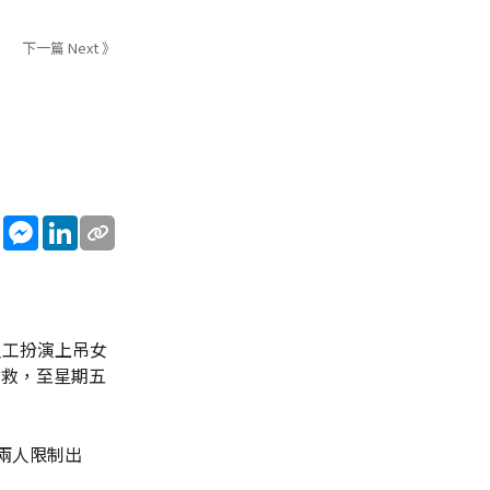
下一篇 Next 》
sApp
WeChat
Messenger
LinkedIn
員工扮演上吊女
搶救，至星期五
兩人限制出