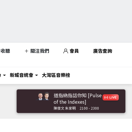
收聽
關注我們
會員
廣告查詢
力
新城音統會
大灣區音樂榜
道指納指話你知 [Pulse
of the Indexes]
陳俊文 朱家明
2100 - 2300