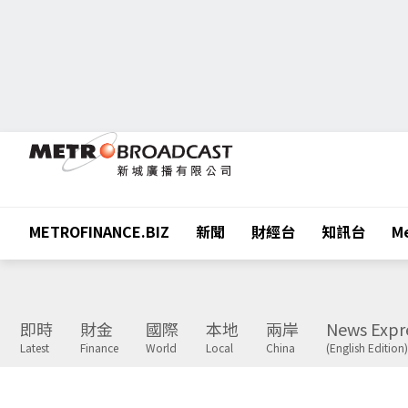
METROFINANCE.BIZ
新聞
財經台
知訊台
Me
即時
財金
國際
本地
兩岸
News Expr
Latest
Finance
World
Local
China
(English Edition)