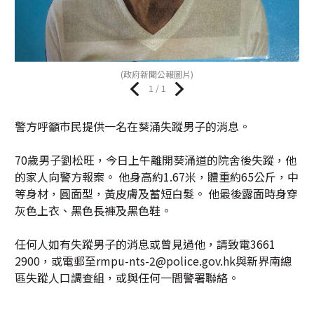
(政府新聞公報圖片)
1 / 1
警方呼籲市民提供一名在葵涌失蹤男子的消息。
70歲男子劉松旺，今日上午離開葵涌道的院舍後失蹤，他
的家人向警方報案。 他身高約1.67米，體重約65公斤，中
等身材，圓面型，黃皮膚及蓄短白髮。 他最後露面時身穿
灰色上衣、黑色長褲及黑色鞋。
任何人如有失蹤男子的消息或曾見過他，請致電3661
2900，或電郵至rmpu-nts-2@police.gov.hk與新界南總
區失蹤人口調查組，或與任何一間警署聯絡。