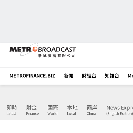
METROFINANCE.BIZ
新聞
財經台
知訊台
Me
即時
財金
國際
本地
兩岸
News Expr
Latest
Finance
World
Local
China
(English Edition)