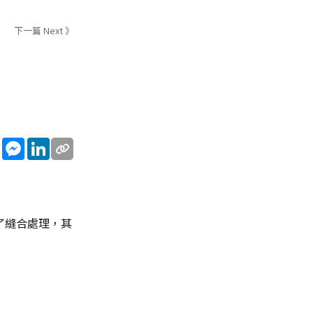
下一篇 Next 》
sApp
WeChat
Messenger
LinkedIn
了縫合處理，其