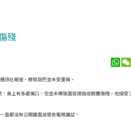
傷殘
What
生通訊社報道，穆傑塔巴並未受重傷。
院，身上有多處傷口，但並未導致面容損毀或肢體傷殘，他接受
，一直都沒有公開露面或發表電視講話。