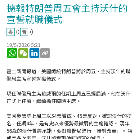
據報特朗普周五會主持沃什的
宣誓就職儀式
19/5/2026 5:21
WhatsApp
WeChat
LinkedIn
霍士新聞報道，美國總統特朗普將於周五，主持沃什的聯
儲局主席宣誓就職儀式。
現任聯儲局主席鮑威爾的任期上周五已經屆滿，他在沃什
正式上任前，繼續擔任臨時主席。
美國參議院上周三以54票贊成、45票反對，確認沃什的提
名，任期4年，是有史以來優勢最微弱的主席確認。 現年
56歲的沃什曾經承諾，要對聯儲局進行「體制改革」。 特
朗普多次表示，沃什將實現他所期望的減息。