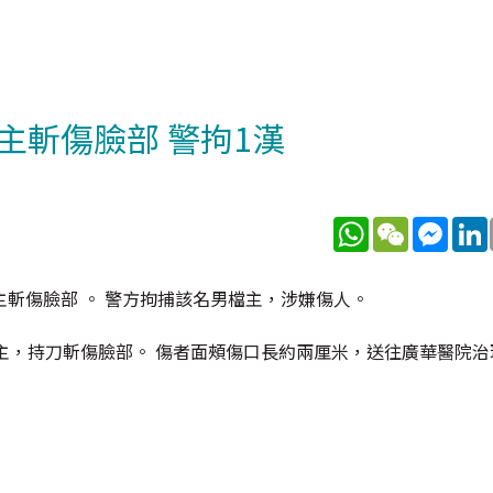
主斬傷臉部 警拘1漢
WhatsApp
WeChat
Mess
斬傷臉部 。 警方拘捕該名男檔主，涉嫌傷人。
主，持刀斬傷臉部。 傷者面頰傷口長約兩厘米，送往廣華醫院治