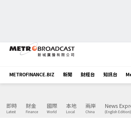
METROFINANCE.BIZ
新聞
財經台
知訊台
Me
即時
財金
國際
本地
兩岸
News Expr
Latest
Finance
World
Local
China
(English Edition)