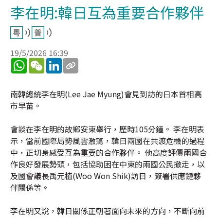
李在明:韓日互為重要合作夥伴
19/5/2026 16:39
WhatsApp
WeChat
LinkedIn
南韓總統李在明(Lee Jae Myung)會見到訪的日本首相高
市早苗。
會談在李在明的故鄉安東舉行，歷時105分鐘。 李在明表
示，當前國際局勢風雲激蕩，韓日兩國在共渡危機的過程
中，正切身感受互為重要的合作夥伴。 他高度評價兩國合
作良好發展勢頭，包括協助困在中東的兩國公民撤走，以
及國會議長禹元植(Woo Won Shik)訪日，簽署供應鏈夥
伴關係等。
李在明又說，韓日關係正朝著面向未來的方向，不斷向前