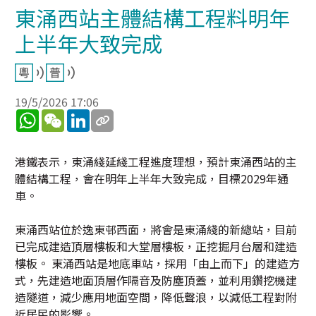
東涌西站主體結構工程料明年
上半年大致完成
19/5/2026 17:06
WhatsApp
WeChat
LinkedIn
港鐵表示，東涌綫延綫工程進度理想，預計東涌西站的主
體結構工程，會在明年上半年大致完成，目標2029年通
車。
東涌西站位於逸東邨西面，將會是東涌綫的新總站，目前
已完成建造頂層樓板和大堂層樓板，正挖掘月台層和建造
樓板。 東涌西站是地底車站，採用「由上而下」的建造方
式，先建造地面頂層作隔音及防塵頂蓋，並利用鑽挖機建
造隧道，減少應用地面空間，降低聲浪，以減低工程對附
近居民的影響。