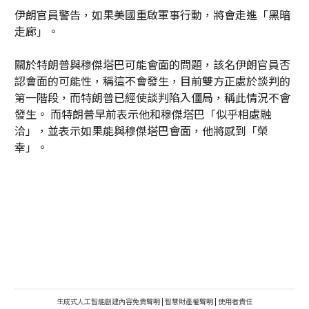
伊朗官員警告，如果美國重啟軍事行動，將會走進「黑暗
走廊」。
關於特朗普與穆傑塔巴可能會面的問題，該名伊朗官員否
認會面的可能性，稱這不會發生，目前雙方正處於談判的
第一階段，而特朗普已經使談判陷入僵局，稱此情況不會
發生。 而特朗普早前表示他和穆傑塔巴「似乎相處融
洽」，並表示如果能與穆傑塔巴會面，他將感到「榮
幸」。
生成式人工智能創建內容免責聲明
|
智慧財產權聲明
|
使用者責任