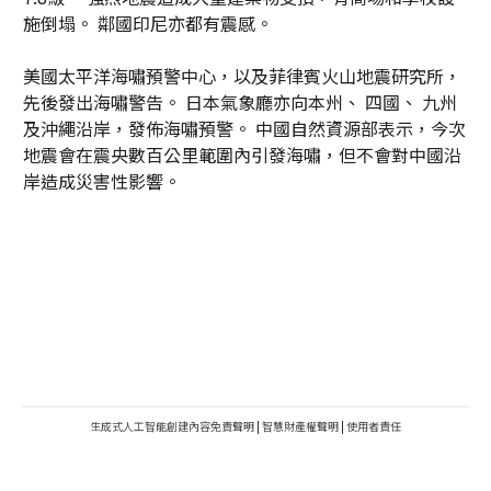
施倒塌。 鄰國印尼亦都有震感。
美國太平洋海嘯預警中心，以及菲律賓火山地震研究所，
先後發出海嘯警告。 日本氣象廳亦向本州、 四國、 九州
及沖繩沿岸，發佈海嘯預警。 中國自然資源部表示，今次
地震會在震央數百公里範圍內引發海嘯，但不會對中國沿
岸造成災害性影響。
生成式人工智能創建內容免責聲明
|
智慧財產權聲明
|
使用者責任