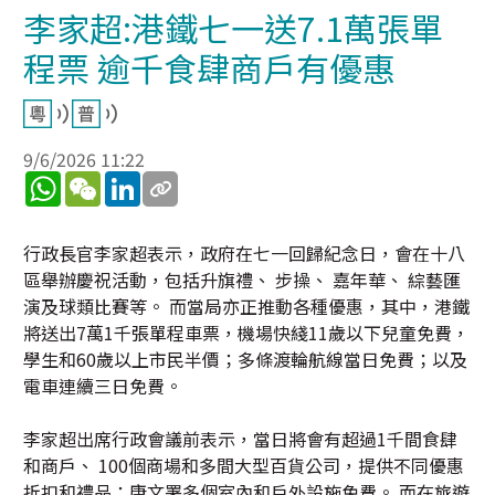
李家超:港鐵七一送7.1萬張單
程票 逾千食肆商戶有優惠
9/6/2026 11:22
WhatsApp
WeChat
LinkedIn
行政長官李家超表示，政府在七一回歸紀念日，會在十八
區舉辦慶祝活動，包括升旗禮、 步操、 嘉年華、 綜藝匯
演及球類比賽等。 而當局亦正推動各種優惠，其中，港鐵
將送出7萬1千張單程車票，機場快綫11歲以下兒童免費，
學生和60歲以上市民半價；多條渡輪航線當日免費；以及
電車連續三日免費。
李家超出席行政會議前表示，當日將會有超過1千間食肆
和商戶、 100個商場和多間大型百貨公司，提供不同優惠
折扣和禮品；康文署多個室內和戶外設施免費。 而在旅遊