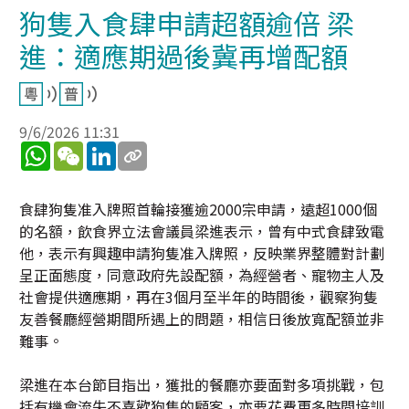
狗隻入食肆申請超額逾倍 梁
進：適應期過後冀再增配額
9/6/2026 11:31
WhatsApp
WeChat
LinkedIn
食肆狗隻准入牌照首輪接獲逾2000宗申請，遠超1000個
的名額，飲食界立法會議員梁進表示，曾有中式食肆致電
他，表示有興趣申請狗隻准入牌照，反映業界整體對計劃
呈正面態度，同意政府先設配額，為經營者、寵物主人及
社會提供適應期，再在3個月至半年的時間後，觀察狗隻
友善餐廳經營期間所遇上的問題，相信日後放寬配額並非
難事。
梁進在本台節目指出，獲批的餐廳亦要面對多項挑戰，包
括有機會流失不喜歡狗隻的顧客，亦要花費更多時間培訓