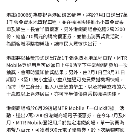
港鐵(00066)為慶祝香港回歸29周年，將於7月1日送出7萬
1千張免費本地單程車程，並在機場快綫推出小童免費乘
車及學生、長者半價優惠，另外港鐵商場會送贈2萬2200
份、總值710萬元的購物優惠券，並推出消費獎賞活動，
為顧客增添購物樂趣，讓市民大眾愉快出行。
港鐵將以抽獎形式送出7萬1千張免費本地單程車程，MTR
Mobile登記用戶可於當日上午9時至下午6時期間參加一次
抽獎，會即時獲知抽獎結果；另外，由7月1日至8月31日
期間，3至11歲小童憑小童八達通可免費乘搭機場快綫，
而持「學生身分」個人八達通的學生，以及持樂悠咭的六
十歲或以上香港居民，亦可享半價優惠乘搭機場快綫。
港鐵商場將於6月29透過MTR Mobile「一Click即搶」活
動，送出2萬2200份港鐵商場電子優惠券，在今年7月及8
月，MTR Mobile登記用戶於指定港鐵商場，單一消費滿
港幣八百元，可獲贈300元電子優惠券，於下次購物時使