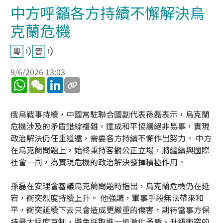
中方呼籲各方持續不懈解決烏
克蘭危機
9/6/2026 13:03
WhatsApp
WeChat
LinkedIn
俄烏戰事持續，中國常駐聯合國副代表孫磊表示，烏克蘭
危機涉及的矛盾錯綜複雜，達成和平協議絕非易事，實現
政治解決仍任重道遠，需要各方持續不懈作出努力。 中方
在烏克蘭問題上，始終秉持客觀公正立場，將繼續與國際
社會一同，為實現危機的政治解決發揮積極作用。
孫磊在安理會審議烏克蘭問題時指出，烏克蘭危機仍在延
宕，衝突烈度持續上升。 他強調，軍事手段無法帶來和
平，衝突延續下去只會造成更嚴重的傷害，期待當事方保
持最大程度克制，避免採取進一步激化矛盾、升級衝突的