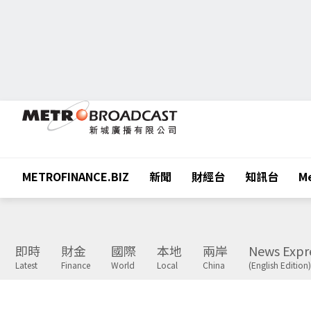
METROFINANCE.BIZ
新聞
財經台
知訊台
Me
即時
財金
國際
本地
兩岸
News Expr
Latest
Finance
World
Local
China
(English Edition)