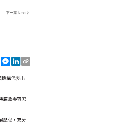
下一篇 Next 》
sApp
WeChat
Messenger
LinkedIn
與機構代表出
持腐敗零容忍
展歷程，充分