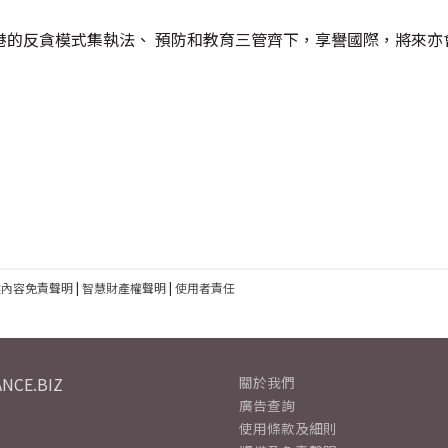
港的反貪模式集執法、 預防和教育三管齊下，享譽國際，將來亦
建內容免責聲明
|
智慧財產權聲明
|
使用者責任
NCE.BIZ
關於我們
廣告查詢
使用條款及細則