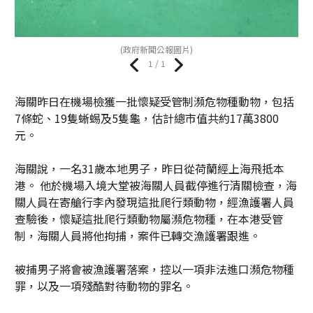
(政府新聞公報圖片)
1 / 1
海關昨日在機場檢獲一批懷疑受管制瀕危物種動物，包括
7條蛇、19隻蜥蜴及5隻龜，估計總市值共約17萬3800
元。
海關說，一名31歲本地男子，昨日從荷蘭經上海飛抵本
港。 他於機場入境大堂被海關人員截停進行清關檢查，海
關人員在寄艙行李內發現這批爬行類動物，經漁護署人員
查驗後，懷疑這批爬行類動物屬瀕危物種，在本港受管
制，海關人員將他拘捕，案件已轉交漁護署跟進。
被捕男子將會被漁護署落案，控以一項非法進口瀕危物種
罪，以及一項殘酷對待動物的罪名。