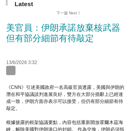
美官員：伊朗承諾放棄核武器
但有部分細節有待敲定
13/6/2026 3:32
WhatsApp
WeChat
LinkedIn
《CNN》引述美國政府一名高級官員透露，美國與伊朗的
潛在和平協議談判進展良好，雙方在大部分措辭上已經達
成一致，伊朗方面亦表示可以接受，但仍有部分細節有待
敲定。
根據披露的框架協議要點，內容包括重新開放霍爾木茲海
峽，解除美國對伊朗港口的封鎖。 作為交換，伊朗必須拆
除核計劃，美國將會獲得伊朗的所有濃縮材料，伊朗亦要
承諾無限期不採購或研發核武器。