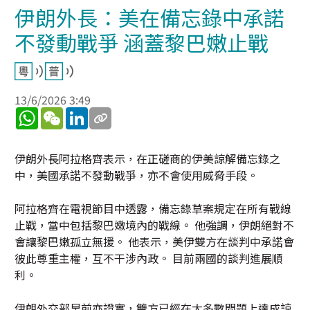
伊朗外長：美在備忘錄中承諾
不發動戰爭 涵蓋黎巴嫩止戰
13/6/2026 3:49
WhatsApp
WeChat
LinkedIn
伊朗外長阿拉格齊表示，在正磋商的伊美諒解備忘錄之
中，美國承諾不發動戰爭，亦不會使用威脅手段。
阿拉格齊在電視節目中透露，備忘錄草案規定在所有戰線
止戰，當中包括黎巴嫩境內的戰線。 他強調，伊朗絕對不
會讓黎巴嫩孤立無援。 他表示，美伊雙方在談判中承諾會
彼此尊重主權，互不干涉內政。 目前兩國的談判進展順
利。
伊朗外交部早前亦證實，雙方已經在大多數問題上達成諒