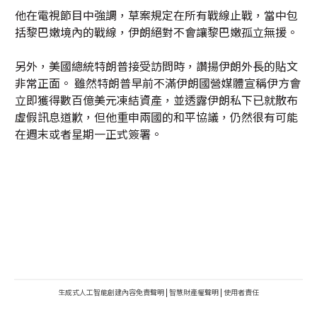
他在電視節目中強調，草案規定在所有戰線止戰，當中包
括黎巴嫩境內的戰線，伊朗絕對不會讓黎巴嫩孤立無援。
另外，美國總統特朗普接受訪問時，讚揚伊朗外長的貼文
非常正面。 雖然特朗普早前不滿伊朗國營媒體宣稱伊方會
立即獲得數百億美元凍結資產，並透露伊朗私下已就散布
虛假訊息道歉，但他重申兩國的和平協議，仍然很有可能
在週末或者星期一正式簽署。
生成式人工智能創建內容免責聲明
|
智慧財產權聲明
|
使用者責任