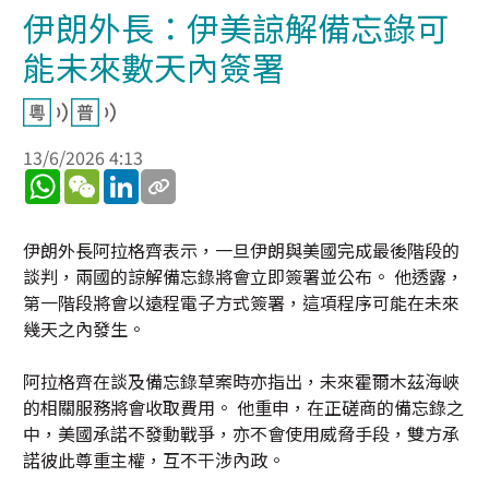
伊朗外長：伊美諒解備忘錄可
能未來數天內簽署
13/6/2026 4:13
WhatsApp
WeChat
LinkedIn
伊朗外長阿拉格齊表示，一旦伊朗與美國完成最後階段的
談判，兩國的諒解備忘錄將會立即簽署並公布。 他透露，
第一階段將會以遠程電子方式簽署，這項程序可能在未來
幾天之內發生。
阿拉格齊在談及備忘錄草案時亦指出，未來霍爾木茲海峽
的相關服務將會收取費用。 他重申，在正磋商的備忘錄之
中，美國承諾不發動戰爭，亦不會使用威脅手段，雙方承
諾彼此尊重主權，互不干涉內政。