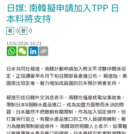
日媒: 南韓擬申請加入TPP 日
本料將支持
13/6/2026 16:21
WhatsApp
WeChat
LinkedIn
日本共同社報道，南韓計劃申請加入跨太平洋夥伴關係協
定，正協調最早本月下旬召開部長會議公布。 報道指，美
國退出協定後，著力增加成員國的日本預計將會支持。
報道引述日韓外交消息表示，南韓在福島核電站事故後，
限制日本8個縣水產品進口，成為加盟方面懸而未決的問
題，日本雖然不把撤銷有關限制，作為加入協定條件，但
打算另行設立，有關水產品進口的工作人員磋商機制，著
力為撤銷限制創造條件。 南韓政府相關人士表示，如果難
以推進重啟水產品進口的磋商，日本最終可能會對南韓加