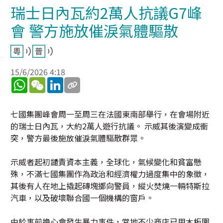
瑞士日內瓦約2萬人抗議G7峰
會 警方施放催淚氣體驅散
15/6/2026 4:18
WhatsApp
WeChat
LinkedIn
七國集團峰會周一至周三在法國東南部舉行，在會場附近
的瑞士日內瓦，大約2萬人遊行抗議。 示威其後演變成衝
突，警方最後施放催淚氣體驅散群眾。
示威者起初譴責資本主義，全球化，氣候變化和貧富懸
殊，不滿七國集團作為政治和經濟權力過度集中的象徵，
其後有人在地上撬起磚塊擲向警員，縱火焚燒一輛特斯拉
汽車，以及破壞聯合國一個機構的窗戶。
由於事前擔心會發生暴力事件，當地不少商店已用木板圍