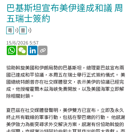
巴基斯坦宣布美伊達成和議 周
五瑞士簽約
15/6/2026 5:57
WhatsApp
WeChat
LinkedIn
協助斡旋美國和伊朗局勢的巴基斯坦，總理夏巴兹宣布兩
國已達成和平協議，本周五在瑞士舉行正式簽約儀式。 美
國總統特朗普亦在社交媒體發文，表示美伊的協議已經完
成，他授權霍爾木茲海峽免費開放，以及美國海軍立即解
除相關封鎖。
夏巴兹在社交媒體發聲明，美伊雙方已宣布，立即及永久
終止所有戰線的軍事行動，包括在黎巴嫩的行動。 他感謝
美伊致力為衝突尋求外交解決方案，感謝有份協助斡旋的
卡塔爾，亦感謝沙特阿拉伯和土耳其作出的巨大貢獻。 而