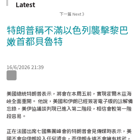
特朗普稱不滿以色列襲擊黎巴
嫩首都貝魯特
16/6/2026 21:39
WhatsApp
WeChat
LinkedIn
美國總統特朗普表示，將會在本周五前，實現霍爾木茲海
峽全面重開。 他說，美國和伊朗已經簽署電子版的諒解備
忘錄，美伊協議談判現已進入第二階段，相信會較第一階
段容易。
正在法國出席七國集團峰會的特朗普會見傳媒時表示，美
國不會向伊朗投入任何資金，而伊朗永遠不會擁有核武，
是對他而言唯一重要的事，如果伊朗政府企圖獲取核武，
伊朗將遭受毀滅性打擊。